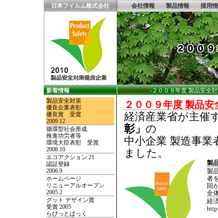
日本フイルム株式会社
会社情報
製品情報
採用情
新着情報
トピックス
-２００９年度 製品安全対策
製品安全対策
２００９年度 製品安
優良企業表彰
経済産業省が主催
優良賞 受賞
2009.12
彰」
の
循環型社会形成
推進功労者等
中小企業 製造事
環境大臣表彰 受賞
2008.10
ました。
エコアクション 21
製
認証登録
2006.9
製
者
ホームページ
リニューアルオープン
回
2005.2
全
グット デザイン賞
経
受賞 2005
http
らびっとぱっく