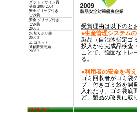
グッ トデザイン賞
受賞 2003-2004
安全グリップ付き
ごみ袋
安全 グリップ付き
ごみ袋
受賞理由は以下のと
2005.5
●生産管理システム
水 切りポリ袋
2005.2
製品（自治体指定ゴ
エ コネット
投入から完成品検査
通信販売開始
2005.2
ことで、強固なトレ
る。
●利用者の安全を考
ゴミ回収者がゴミ袋
プ」付きゴミ袋を開
入れたり、ゴミ袋底
ど、製品の改良に取
HOME TOP